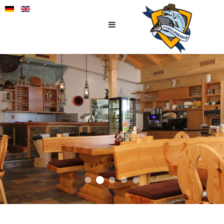
Forellenranch Winter
Forellenranch Pillersee 1
Restaurant Pillerseetal
Seestueberl Slider
Seestueberl Slider Pillersee