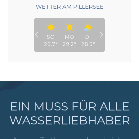
WETTER AM PILLERSEE
SO
MO
DI
29.7
°
29.2
°
28.5
°
EIN MUSS FÜR ALLE
WASSERLIEBHABER